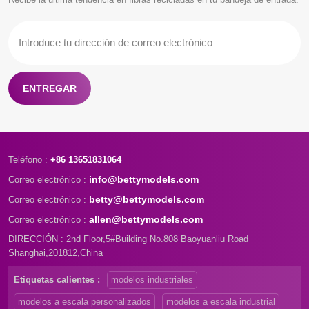
ENTREGAR
Teléfono :
+86 13651831064
info@bettymodels.com
Correo electrónico :
betty@bettymodels.com
Correo electrónico :
allen@bettymodels.com
Correo electrónico :
DIRECCIÓN : 2nd Floor,5#Building No.808 Baoyuanliu Road
Shanghai,201812,China
Etiquetas calientes :
modelos industriales
modelos a escala personalizados
modelos a escala industrial