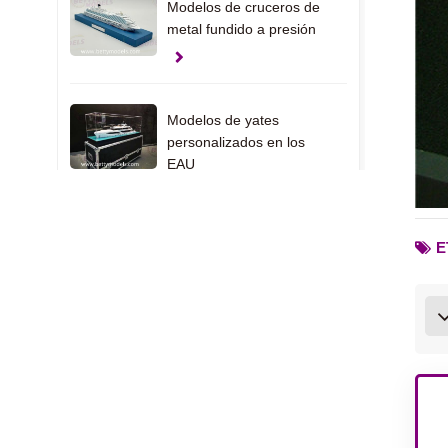
Modelos de cruceros de
metal fundido a presión
Modelos de yates
personalizados en los
EAU
E
Modelos de regalo con
abrazadera
Modelos de interiores de
casas de EE. UU.