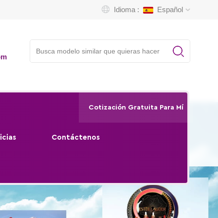
Idioma :
Español
om
Cotización Gratuita Para Mí
icias
Contáctenos