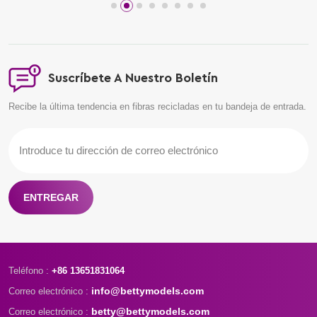
Suscríbete A Nuestro Boletín
Recibe la última tendencia en fibras recicladas en tu bandeja de entrada.
ENTREGAR
Teléfono :
+86 13651831064
info@bettymodels.com
Correo electrónico :
betty@bettymodels.com
Correo electrónico :