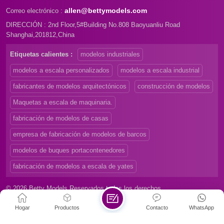
allen@bettymodels.com
Correo electrónico :
DIRECCIÓN : 2nd Floor,5#Building No.808 Baoyuanliu Road
Shanghai,201812,China
Etiquetas calientes :
modelos industriales
modelos a escala personalizados
modelos a escala industrial
fabricantes de modelos arquitectónicos
construcción de modelos
Maquetas a escala de maquinaria.
fabricación de modelos de casas
empresa de fabricación de modelos de barcos
modelos de buques portacontenedores
fabricación de modelos a escala de yates
© 2026 Betty Models Reservados todos los derechos
Mapa del sitio
|
Xml
|
Privacy Policy
|
Hogar
Productos
Contacto
WhatsApp