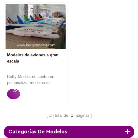
Modelos de aviones a gran
escala
Betty Models se centra en
personalizar modelos de
aviones a gran escala de alta
calidad. La respuesta rápida, la
comunicación profesional
fluida, la producción rápida y
los modelos de alta calidad
Un total de
1
paginas
siempre obtienen la
satisfacción de los clientes.
Categorías De Modelos
¿Quieres convertir tu avión en