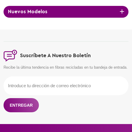
modelos físicos 3D?
Permítanos ayudarle,
Nuevos Modelos
contáctenos. Le
responderemos dentro de las
24 horas.
Suscríbete A Nuestro Boletín
Recibe la última tendencia en fibras recicladas en tu bandeja de entrada.
ENTREGAR