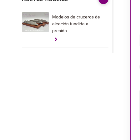
Modelos de cruceros de
aleación fundida a
presión
Modelos de cruceros de
metal fundido a presión
Modelos de yates
personalizados en los
EAU
Modelos de regalo con