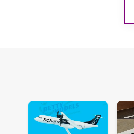
abrazadera
Modelos de interiores de
casas de EE. UU.
Modelos de interiores de
apartamentos
Modelos interiores de
parques infantiles.
Modelos de edificios