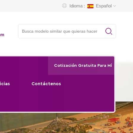
Idioma :
Español
om
Cotización Gratuita Para Mí
icias
Contáctenos