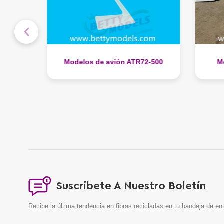
arquitectónicos
-500
Modelos de avión S3-VHQ
Model
Suscríbete A Nuestro Boletín
Recibe la última tendencia en fibras recicladas en tu bandeja de en