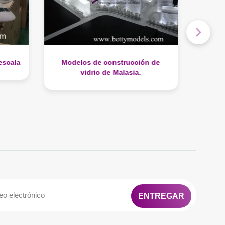
 de
Modelos de cruceros Columbus 2
Model
ENTREGAR