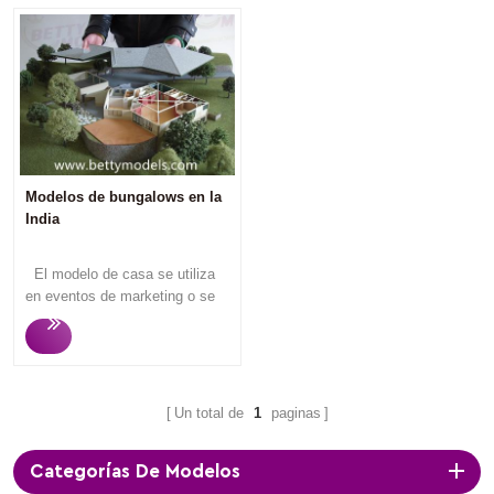
Modelos de bungalows en la
India
El modelo de casa se utiliza
en eventos de marketing o se
exhibe en la oficina de ventas
de bienes raíces para atraer a
posibles compradores e
inversores de viviendas, ya que
los espectadores pueden
Un total de
1
paginas
entender lo que van a comprar
una vez que miran los modelos
Categorías De Modelos
de casa. Betty Models se