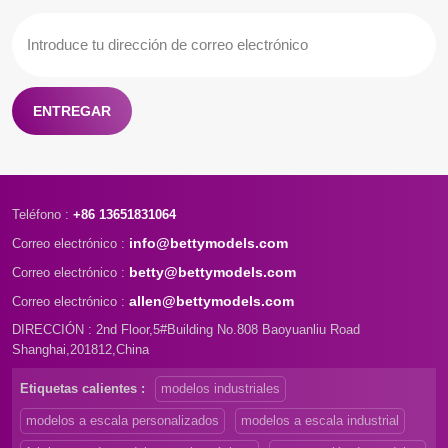
ENTREGAR
Teléfono :
+86 13651831064
info@bettymodels.com
Correo electrónico :
betty@bettymodels.com
Correo electrónico :
allen@bettymodels.com
Correo electrónico :
DIRECCIÓN : 2nd Floor,5#Building No.808 Baoyuanliu Road
Shanghai,201812,China
Etiquetas calientes :
modelos industriales
modelos a escala personalizados
modelos a escala industrial