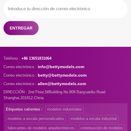
ENTREGAR
Teléfono :
+86 13651831064
info@bettymodels.com
Correo electrónico :
betty@bettymodels.com
Correo electrónico :
allen@bettymodels.com
Correo electrónico :
DIRECCIÓN : 2nd Floor,5#Building No.808 Baoyuanliu Road
Shanghai,201812,China
Etiquetas calientes :
modelos industriales
modelos a escala personalizados
modelos a escala industrial
fabricantes de modelos arquitectónicos
construcción de modelos