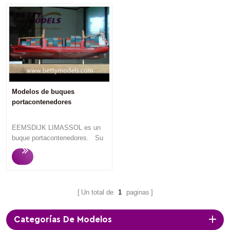
Modelos de buques
portacontenedores
EEMSDIJK LIMASSOL es un
buque portacontenedores. Su
longitud total es de 140,67 m.
La bandera es Chipre. Betty
Models solo fabrica modelos
personalizados de alta calidad,
respuesta rápida, comunicación
Un total de
1
paginas
profesional fluida, producción
rápida y modelos de alta
Categorías De Modelos
calidad que siempre obtienen la