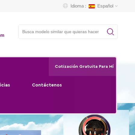
Idioma :
Español
om
Cotización Gratuita Para Mí
icias
Contáctenos