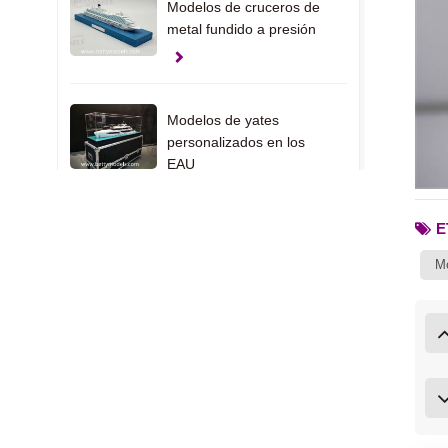
Modelos de cruceros de
metal fundido a presión
Modelos de yates
personalizados en los
EAU
E
Modelos de regalo con
Mo
abrazadera
Modelos de interiores de
casas de EE. UU.