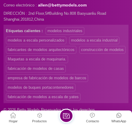
allen@bettymodels.com
Correo electrónico :
DIRECCIÓN : 2nd Floor,5#Building No.808 Baoyuanliu Road
Shanghai,201812,China
Etiquetas calientes :
modelos industriales
modelos a escala personalizados
modelos a escala industrial
fabricantes de modelos arquitectónicos
construcción de modelos
Maquetas a escala de maquinaria.
fabricación de modelos de casas
empresa de fabricación de modelos de barcos
modelos de buques portacontenedores
fabricación de modelos a escala de yates
© 2026 Betty Models Reservados todos los derechos
Mapa del sitio
|
Xml
|
Privacy Policy
|
Hogar
Productos
Contacto
WhatsApp