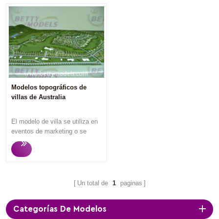
Modelos topográficos de
villas de Australia
El modelo de villa se utiliza en
eventos de marketing o se
exhibe en la oficina de ventas
de bienes raíces para atraer a
posibles compradores e
inversores de viviendas, ya que
los espectadores pueden
Un total de
1
paginas
entender lo que van a comprar
una vez que miran los modelos
Categorías De Modelos
de villa. Betty Models se centra