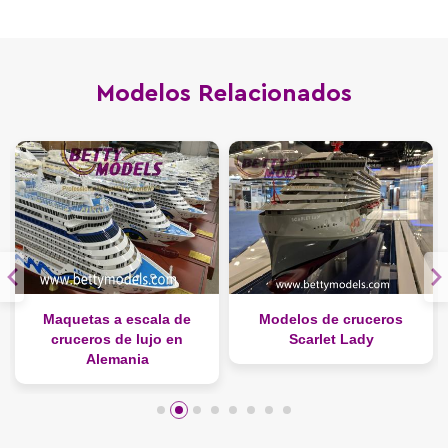
Modelos Relacionados
 de
Modelos de cruceros
Modelos de cruceros
en
Scarlet Lady
Columbus 2