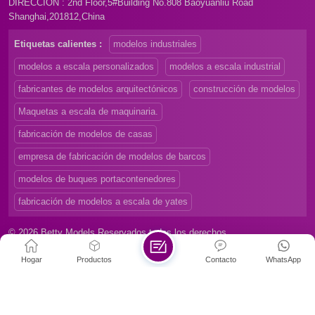
DIRECCIÓN : 2nd Floor,5#Building No.808 Baoyuanliu Road
Shanghai,201812,China
Etiquetas calientes :
modelos industriales
modelos a escala personalizados
modelos a escala industrial
fabricantes de modelos arquitectónicos
construcción de modelos
Maquetas a escala de maquinaria.
fabricación de modelos de casas
empresa de fabricación de modelos de barcos
modelos de buques portacontenedores
fabricación de modelos a escala de yates
© 2026 Betty Models Reservados todos los derechos
Mapa del sitio
|
Xml
|
Privacy Policy
|
Hogar
Productos
Contacto
WhatsApp