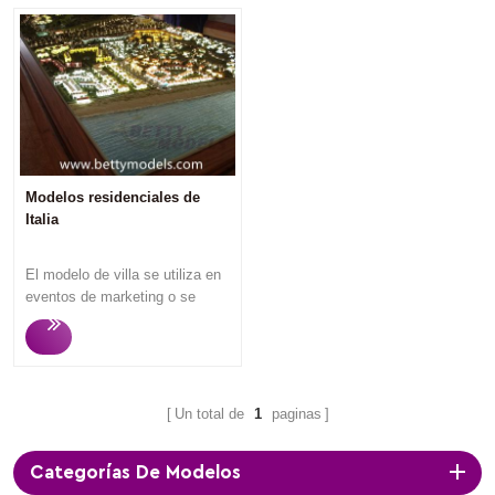
Modelos residenciales de
Italia
El modelo de villa se utiliza en
eventos de marketing o se
exhibe en la oficina de ventas
de bienes raíces para atraer a
posibles compradores e
inversores de viviendas, ya que
los espectadores pueden
Un total de
1
paginas
entender lo que van a comprar
una vez que miran los modelos
Categorías De Modelos
de villa. Betty Models se centra