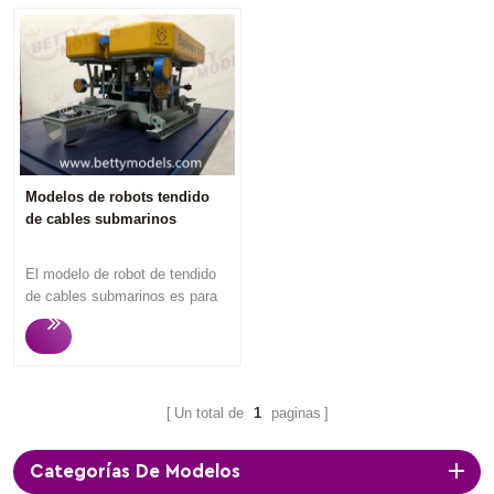
Modelos de robots tendido
de cables submarinos
El modelo de robot de tendido
de cables submarinos es para
exhibición del cliente local de
Shanghai. Betty Models solo
fabrica modelos personalizados
de alta calidad, respuesta
rápida, comunicación
Un total de
1
paginas
profesional fluida, producción
rápida y modelos de alta
Categorías De Modelos
calidad que siempre obtienen la