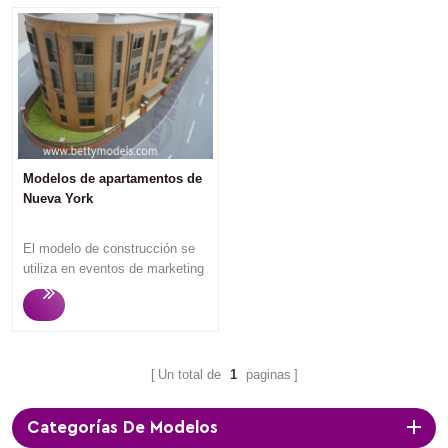
Modelos de apartamentos de
Nueva York
El modelo de construcción se
utiliza en eventos de marketing
o se exhibe en la oficina de
ventas de bienes raíces para
atraer a posibles compradores
e inversores de viviendas, ya
que los espectadores pueden
Un total de
1
paginas
entender lo que van a comprar
una vez que miran los modelos
Categorías De Modelos
de construcción . Betty Models