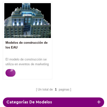
Modelos de construcción de
los EAU
El modelo de construcción se
utiliza en eventos de marketing
o se exhibe en la oficina de
ventas de bienes raíces para
atraer a posibles compradores
e inversores de viviendas, ya
que los espectadores pueden
Un total de
1
paginas
entender lo que van a comprar
una vez que miran los
Categorías De Modelos
modelos de construcción .