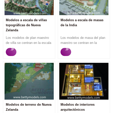
Modelos a escala de villas
Modelos a escala de masas
topográficas de Nueva
de la India
Zelanda
Los modelos de plan maestro
Los modelos de masa del plan
de villa se centran en la escala
maestro se centran en la
arquitectónica y la
escala arquitectónica y la
configuración del espacio entre
configuración del espacio entre
zonas, presenta la primera
zonas, presenta la primera
impresión de una planificación
impresión de una planificación
urbana y su diseño a los
urbana y su diseño a los
visitantes. Para las inversiones
visitantes. Los modelos
y ventas de bienes raíces, los
masivos tienen pocos detalles,
promotores inmobiliarios
por lo que el precio del modelo
quieren más que el modelo de
es mucho más bajo que el
plan maestro refleje las
modelo de color detallado.
relaciones de la región con el
Normalmente, al comienzo del
futuro desarrollo,
diseño, el cliente prefiere hacer
Modelos de terreno de Nueva
Modelos de interiores
infraestructura, tráfico e
este tipo de modelos para
Zelanda
arquitectónicos