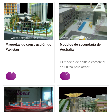
Maquetas de construcción de
Modelos de secundaria de
Pakistán
Australia
El modelo de edificio comercial
se utiliza para atraer
compradores e inversores
potenciales en eventos de
marketing o exposiciones
comerciales, ya que los
espectadores pueden
comprender el concepto de
diseño, la estructura y la
función, etc., del edificio